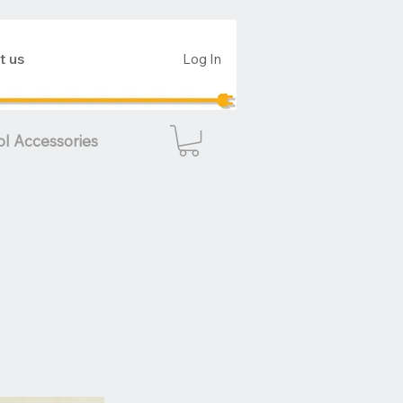
t us
Log In
ol Accessories